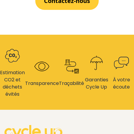
Contactez-nous
Estimation
CO2 et
Garanties
À votre
Transparence
Traçabilité
déchets
Cycle Up
écoute
évités