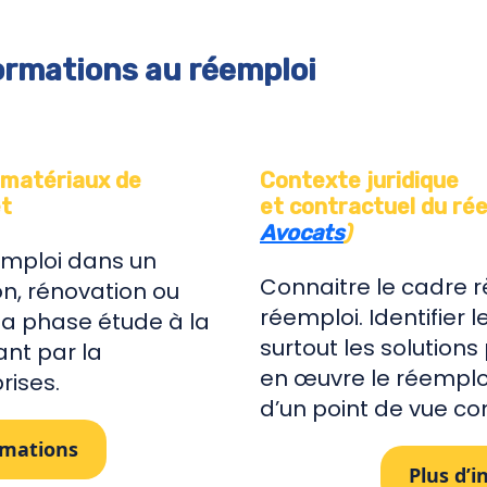
ormations au réemploi
s matériaux de
Contexte juridique
et
et contractuel du ré
Avocats
)
emploi dans un
Connaitre le cadre 
on, rénovation ou
réemploi. Identifier l
la phase étude à la
surtout les solution
nt par la
en œuvre le réemplo
rises.
d’un point de vue con
rmations
Plus d’